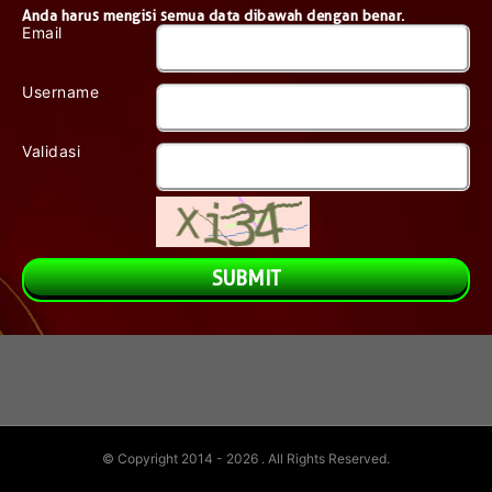
Anda harus mengisi semua data dibawah dengan benar.
Email
Username
Validasi
© Copyright 2014 - 2026
. All Rights Reserved.