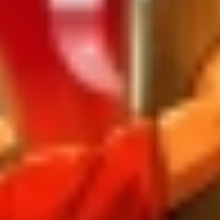
Tapal Gigi
185
Pencari Ka
- Nakula
186
Pendeta Sak
Sidiwacan
187
Anggota Ke
Sangkar B
188
Pengemis -
Petruk
189
Wanita - K
- Drupadi
190
Nelayan - 