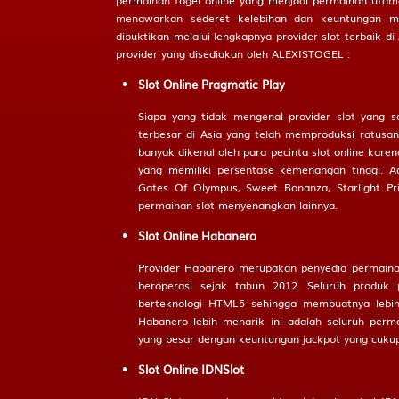
menawarkan sederet kelebihan dan keuntungan m
78
Arang
dibuktikan melalui lengkapnya provider slot terbaik d
provider yang disediakan oleh ALEXISTOGEL :
79
Topi
Slot Online Pragmatic Play
80
Arloji
Siapa yang tidak mengenal provider slot yang sa
81
Tokong Tep
terbesar di Asia yang telah memproduksi ratusan
banyak dikenal oleh para pecinta slot online kare
82
Toko Kain
yang memiliki persentase kemenangan tinggi. Ad
83
Tiup Harm
Gates Of Olympus, Sweet Bonanza, Starlight P
permainan slot menyenangkan lainnya.
84
Ayam Kalk
Slot Online Habanero
85
Tinta Stem
Provider Habanero merupakan penyedia permainan 
86
Babi Huta
beroperasi sejak tahun 2012. Seluruh produk
berteknologi HTML5 sehingga membuatnya leb
87
Badminto
Habanero lebih menarik ini adalah seluruh per
yang besar dengan keuntungan jackpot yang cukup 
88
Tinta
Slot Online IDNSlot
89
Baju Cina