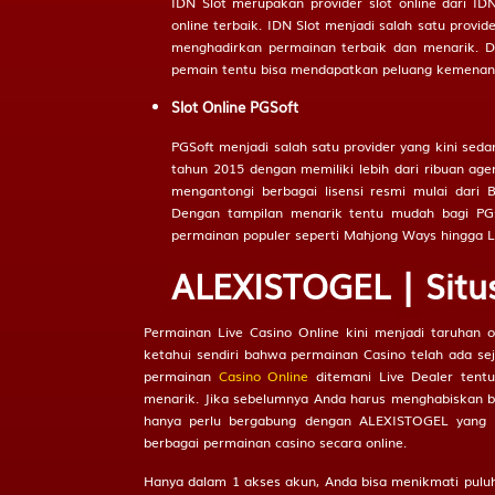
IDN Slot merupakan provider slot online dari 
90
Baker Rum
online terbaik. IDN Slot menjadi salah satu prov
menghadirkan permainan terbaik dan menarik. D
91
Ballpen
pemain tentu bisa mendapatkan peluang kemenang
92
Balsem
Slot Online PGSoft
93
Timbanga
PGSoft menjadi salah satu provider yang kini seda
tahun 2015 dengan memiliki lebih dari ribuan agen
94
Timba
mengantongi berbagai lisensi resmi mulai dari
Dengan tampilan menarik tentu mudah bagi PGs
95
Ban Gemb
permainan populer seperti Mahjong Ways hingga 
96
Timang A
ALEXISTOGEL | Situs
97
Bangku
Permainan Live Casino Online kini menjadi taruhan on
98
Timah
ketahui sendiri bahwa permainan Casino telah ada 
permainan
Casino Online
ditemani Live Dealer tent
99
Bantal
menarik. Jika sebelumnya Anda harus menghabiskan b
hanya perlu bergabung dengan ALEXISTOGEL yang me
100
Tikus Mak
berbagai permainan casino secara online.
101
Batu Gugu
Hanya dalam 1 akses akun, Anda bisa menikmati puluhan