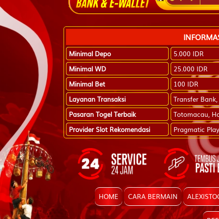
173
Dewi Bulan
Dewi Sri
INFORMAS
Minimal Depo
5.000 IDR
174
Maling Kec
Pasar - Ta
Minimal WD
25.000 IDR
Minimal Bet
100 IDR
175
Jendral,Je
Layanan Transaksi
Transfer Bank,
(Pepaya) - 
Pasaran Togel Terbaik
Totomacau, Ho
Provider Slot Rekomendasi
Pragmatic Play
176
Kelenteng 
Sang Pamu
177
Menteri Ser
Kipas - Se
HOME
CARA BERMAIN
ALEXISTO
178
Potong Bab
Spet (Sunt