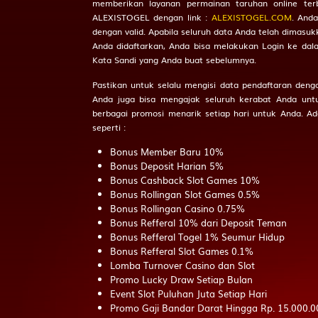
memberikan layanan permainan taruhan online ter
ALEXISTOGEL dengan link :
ALEXISTOGEL.COM
. And
151
Berjalan
dengan valid. Apabila seluruh data Anda telah dimasuk
Anda didaftarkan, Anda bisa melakukan Login ke d
152
Berjudi
Kata Sandi yang Anda buat sebelumnya.
153
Berkabung
Pastikan untuk selalu mengisi data pendaftaran deng
Anda juga bisa mengajak seluruh kerabat Anda un
154
Berkasih-k
berbagai promosi menarik setiap hari untuk Anda. 
seperti :
155
Berkelahi
Bonus Member Baru 10%
156
Berkelahi
Bonus Deposit Harian 5%
Bonus Cashback Slot Games 10%
157
Berkencan
Bonus Rollingan Slot Games 0.5%
Bonus Rollingan Casino 0.75%
158
Berkokok
Bonus Refferal 10% dari Deposit Teman
159
Berlomba
Bonus Refferal Togel 1% Seumur Hidup
Bonus Refferal Slot Games 0.1%
160
Bersiul
Lomba Turnover Casino dan Slot
Promo Lucky Draw Setiap Bulan
161
Bertapa
Event Slot Puluhan Juta Setiap Hari
Promo Gaji Bandar Darat Hingga Rp. 15.000.0
162
Bertemu S