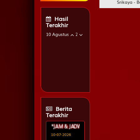
Srikaya - 
Hasil
9
Istri Sejati
Terakhir
Mobil - Set
10 Agustus 2026
10
Peti Mati 
FREETOWN
Arjuna da
1295
BUFFALO
11
Raja - Nag
6430
Samiaji
GERMANY
8036
12
Wanita Can
Bubuk - Ot
PHOENIX 4D
0678
Berita
Terakhir
13
Ahli Nujum 
Abiyasa
*JAM & JADWAL BUKAAN TOGEL
10-07-2026
14
Orang Buta 