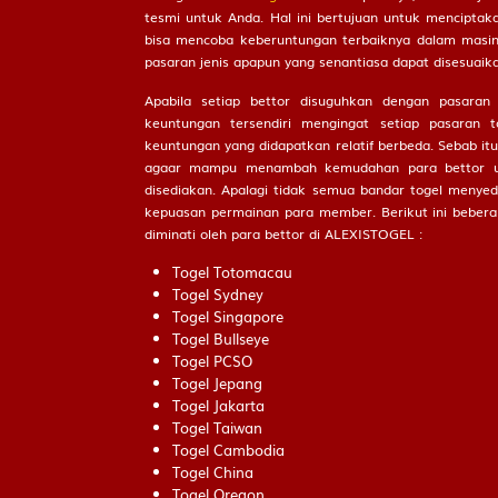
tesmi untuk Anda. Hal ini bertujuan untuk mencipta
54
Ambil Air
bisa mencoba keberuntungan terbaiknya dalam mas
pasaran jenis apapun yang senantiasa dapat disesuaika
55
Ambil Dau
Apabila setiap bettor disuguhkan dengan pasaran 
56
Anak Kam
keuntungan tersendiri mengingat setiap pasaran 
keuntungan yang didapatkan relatif berbeda. Sebab it
57
Anak Kunc
agaar mampu menambah kemudahan para bettor un
disediakan. Apalagi tidak semua bandar togel menye
58
Anak Naik
kepuasan permainan para member. Berikut ini beberap
diminati oleh para bettor di ALEXISTOGEL :
59
Angkat Ba
Togel Totomacau
60
Weker
Togel Sydney
Togel Singapore
61
Wat Siam
Togel Bullseye
Togel PCSO
62
Wanita Pu
Togel Jepang
Togel Jakarta
63
Ubi
Togel Taiwan
64
Tusuk Gigi
Togel Cambodia
Togel China
65
Tupai
Togel Oregon