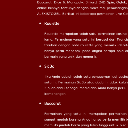
Baccarat, Dice 6, Monopoly, Billiard, 24D Spin, Oglo
102
Tidur
online lainnya tentunya dengan maksimal pemasangan 
ALEXISTOGEL. Berikut ini beberapa permainan Live Casi
103
Batu Nisa
Roulette
104
Tiang Kap
Roulette merupakan salah satu permainan casino 
105
Tertabrak
lama. Permainan yang satu ini berasal dari Pran
taruhan dengan roda roulette yang memiliki deret
106
Terong
hanya perlu menebak pada angka berapa bola ak
bermain yang unik dan menarik.
107
Termos
SicBo
108
Terlangga
Jika Anda adalah salah satu penggemar judi casi
109
Terlangga
satu ini. Permainan SicBo atau dadu ini tidak kal
3 buah dadu sebagai media dan Anda hanya perl
110
Terlangga
kemenangan.
111
Terhalang
Baccarat
112
Terhalang
Permainan yang satu ini merupakan permainan 
sangat mudah karena Anda hanya perlu memilih je
113
Bawang
memiliki jumlah kartu yang lebih tinggi untuk bi